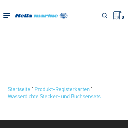
Zum
Hauptinhalt
Suche
Menü
springen
0
Startseite
"
Produkt-Registerkarten
"
Wasserdichte Stecker- und Buchsensets