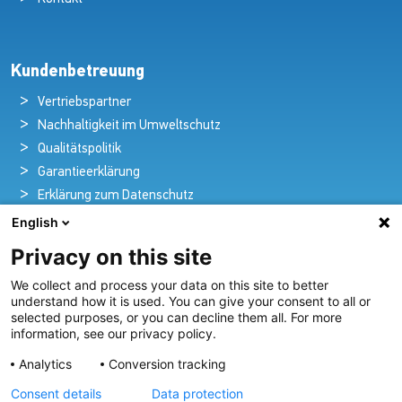
Kundenbetreuung
Vertriebspartner
Nachhaltigkeit im Umweltschutz
Qualitätspolitik
Garantieerklärung
Erklärung zum Datenschutz
Rechtlicher Hinweis
English
Privacy on this site
We collect and process your data on this site to better
Pioniere in nautischer Brillanz und Innovation
understand how it is used. You can give your consent to all or
selected purposes, or you can decline them all. For more
Seit über 100 Jahren entwickeln und liefern wir mit
information, see our privacy policy.
Leidenschaft innovative Beleuchtungslösungen für alle
Analytics
Conversion tracking
Bereiche der maritimen Industrie.
Consent details
Data protection