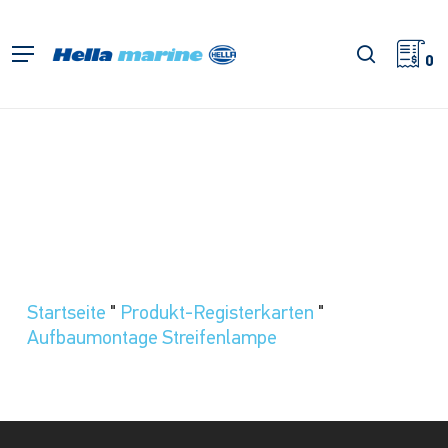
Zum
Hauptinhalt
Suche
Menü
springen
0
Startseite
"
Produkt-Registerkarten
"
Aufbaumontage Streifenlampe