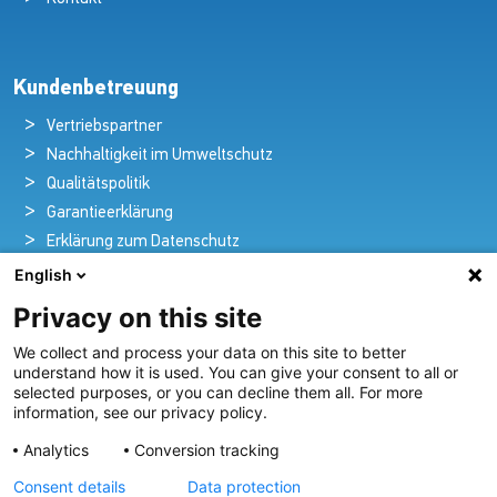
Kundenbetreuung
Vertriebspartner
Nachhaltigkeit im Umweltschutz
Qualitätspolitik
Garantieerklärung
Erklärung zum Datenschutz
Rechtlicher Hinweis
English
Privacy on this site
We collect and process your data on this site to better
Pioniere in nautischer Brillanz und Innovation
understand how it is used. You can give your consent to all or
selected purposes, or you can decline them all. For more
Seit über 100 Jahren entwickeln und liefern wir mit
information, see our privacy policy.
Leidenschaft innovative Beleuchtungslösungen für alle
Analytics
Conversion tracking
Bereiche der maritimen Industrie.
Consent details
Data protection