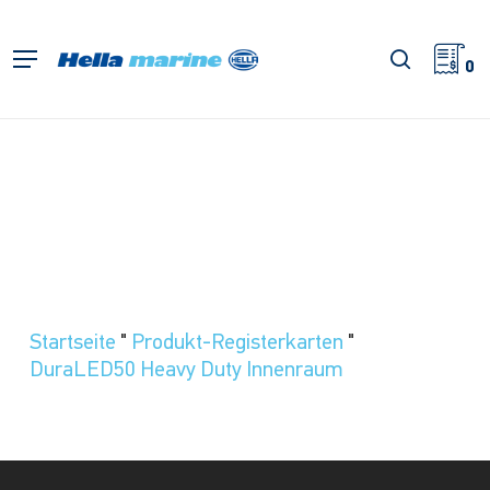
Zum
Hauptinhalt
Suche
Menü
springen
0
Startseite
"
Produkt-Registerkarten
"
DuraLED50 Heavy Duty Innenraum