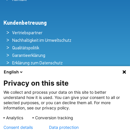
Kundenbetreuung
Vertriebspartner
Nachhaltigkeit im Umweltschutz
Qualitätspolitik
Garantieerklärung
Erklärung zum Datenschutz
Rechtlicher Hinweis
English
Privacy on this site
We collect and process your data on this site to better
Pioniere in nautischer Brillanz und Innovation
understand how it is used. You can give your consent to all or
selected purposes, or you can decline them all. For more
Seit über 100 Jahren entwickeln und liefern wir mit
information, see our privacy policy.
Leidenschaft innovative Beleuchtungslösungen für alle
Analytics
Conversion tracking
Bereiche der maritimen Industrie.
Consent details
Data protection