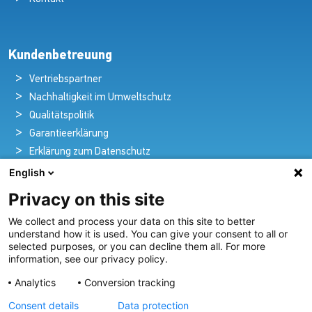
Kundenbetreuung
Vertriebspartner
Nachhaltigkeit im Umweltschutz
Qualitätspolitik
Garantieerklärung
Erklärung zum Datenschutz
Rechtlicher Hinweis
English
Privacy on this site
We collect and process your data on this site to better
Pioniere in nautischer Brillanz und Innovation
understand how it is used. You can give your consent to all or
selected purposes, or you can decline them all. For more
Seit über 100 Jahren entwickeln und liefern wir mit
information, see our privacy policy.
Leidenschaft innovative Beleuchtungslösungen für alle
Analytics
Conversion tracking
Bereiche der maritimen Industrie.
Consent details
Data protection