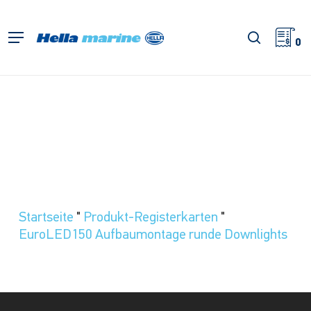
Zum
Hauptinhalt
Suche
Menü
springen
0
Startseite
"
Produkt-Registerkarten
"
EuroLED150 Aufbaumontage runde Downlights