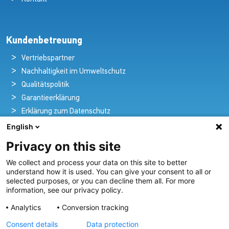
Kundenbetreuung
Vertriebspartner
Nachhaltigkeit im Umweltschutz
Qualitätspolitik
Garantieerklärung
Erklärung zum Datenschutz
Rechtlicher Hinweis
English
Privacy on this site
We collect and process your data on this site to better
Pioniere in nautischer Brillanz und Innovation
understand how it is used. You can give your consent to all or
selected purposes, or you can decline them all. For more
Seit über 100 Jahren entwickeln und liefern wir mit
information, see our privacy policy.
Leidenschaft innovative Beleuchtungslösungen für alle
Analytics
Conversion tracking
Bereiche der maritimen Industrie.
Consent details
Data protection