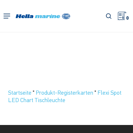
Zum
Hauptinhalt
Suche
Menü
springen
0
Startseite
"
Produkt-Registerkarten
"
Flexi Spot
LED Chart Tischleuchte