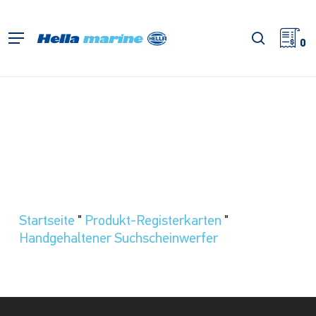
Zum
Hauptinhalt
Suche
Menü
springen
0
Startseite
"
Produkt-Registerkarten
"
Handgehaltener Suchscheinwerfer