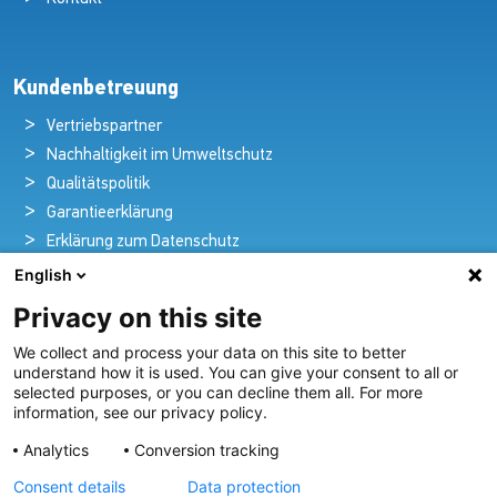
Kundenbetreuung
Vertriebspartner
Nachhaltigkeit im Umweltschutz
Qualitätspolitik
Garantieerklärung
Erklärung zum Datenschutz
Rechtlicher Hinweis
English
Privacy on this site
We collect and process your data on this site to better
Pioniere in nautischer Brillanz und Innovation
understand how it is used. You can give your consent to all or
selected purposes, or you can decline them all. For more
Seit über 100 Jahren entwickeln und liefern wir mit
information, see our privacy policy.
Leidenschaft innovative Beleuchtungslösungen für alle
Analytics
Conversion tracking
Bereiche der maritimen Industrie.
Consent details
Data protection