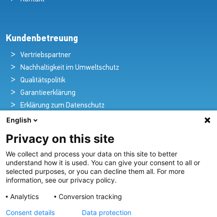
Kundenbetreuung
Vertriebspartner
Nachhaltigkeit im Umweltschutz
Qualitätspolitik
Garantieerklärung
Erklärung zum Datenschutz
Rechtlicher Hinweis
English
Privacy on this site
We collect and process your data on this site to better
Pioniere in nautischer Brillanz und Innovation
understand how it is used. You can give your consent to all or
selected purposes, or you can decline them all. For more
Seit über 100 Jahren entwickeln und liefern wir mit
information, see our privacy policy.
Leidenschaft innovative Beleuchtungslösungen für alle
Analytics
Conversion tracking
Bereiche der maritimen Industrie.
Consent details
Data protection