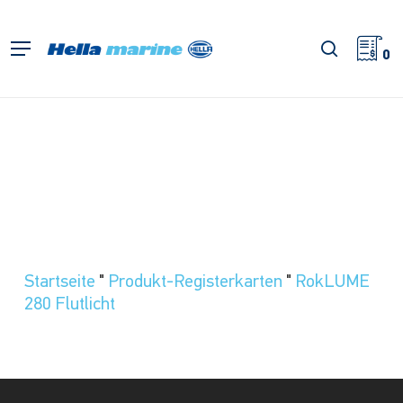
Zum
Hauptinhalt
Suche
Menü
springen
0
Startseite
"
Produkt-Registerkarten
"
RokLUME
280 Flutlicht