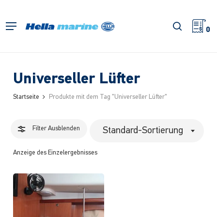
Zum
Hauptinhalt
Filter
Suche
Menü
springen
0
schließe
Universeller Lüfter
Startseite
Produkte mit dem Tag "Universeller Lüfter"
Filter
Ausblenden
Standard-Sortierung
Anzeige des Einzelergebnisses