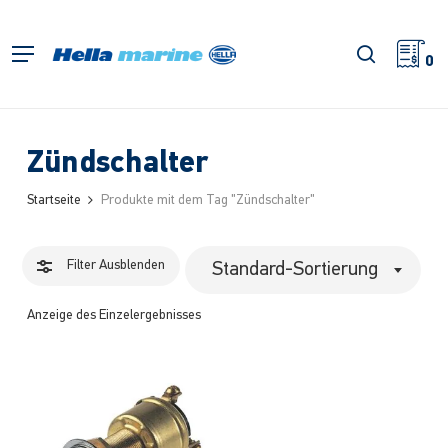
Zum
Hauptinhalt
Filter
Suche
Menü
springen
0
schließe
Zündschalter
Startseite
Produkte mit dem Tag "Zündschalter"
Filter
Ausblenden
Standard-Sortierung
Anzeige des Einzelergebnisses