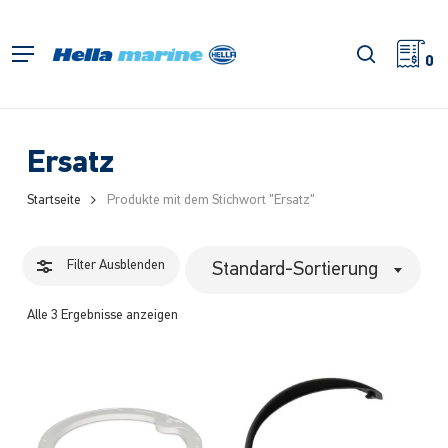
Zum
Hauptinhalt
Filter
Suche
Menü
springen
0
schließe
Ersatz
Startseite
Produkte mit dem Stichwort "Ersatz"
Filter
Ausblenden
Standard-Sortierung
Alle 3 Ergebnisse anzeigen