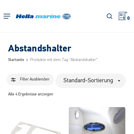
Zum
Hauptinhalt
Filter
Suche
Menü
springen
0
schließe
Abstandshalter
Startseite
Produkte mit dem Tag "Abstandshalter"
Filter
Ausblenden
Standard-Sortierung
Alle 4 Ergebnisse anzeigen