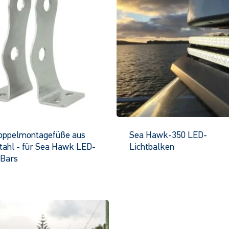
oppelmontagefüße aus
Sea Hawk-350 LED-
tahl - für Sea Hawk LED-
Lichtbalken
 Bars
Diese
Dieses
Produ
Produkt
hat
hat
mehre
mehrere
Varian
Varianten.
Die