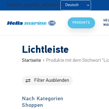
Zum
[vcwccr_country_selector]
Deutsch
Hauptinhalt
springen
HE
PRODUKTE
MA
Lichtleiste
Startseite
Produkte mit dem Stichwort "Lic
Filter
Ausblenden
Nach Kategorien
Shoppen