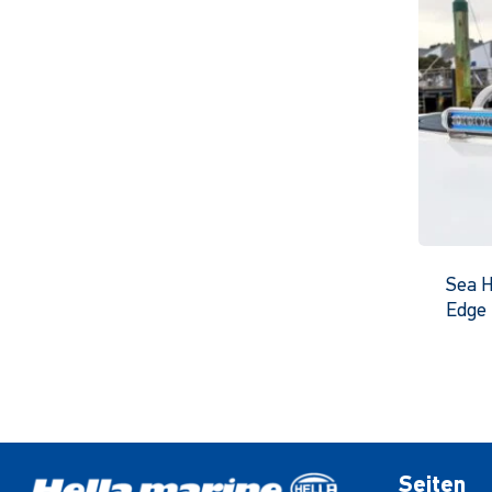
Sea H
Edge 
Seiten