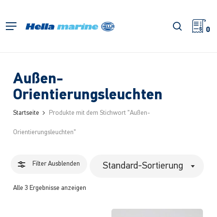
Zum
Hauptinhalt
Filter
Suche
Menü
springen
0
schließe
Außen-
Orientierungsleuchten
Startseite
Produkte mit dem Stichwort "Außen-
Orientierungsleuchten"
Filter
Ausblenden
Standard-Sortierung
Alle 3 Ergebnisse anzeigen