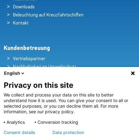
Downloads
Beleuchtung auf Kreuzfahrtschiffen
Kontakt
Kundenbetreuung
Vertriebspartner
Nachhaltigkeit im Umweltschutz
English
Qualitätspolitik
Privacy on this site
Garantieerklärung
Erklärung zum Datenschutz
We collect and process your data on this site to better
Rechtlicher Hinweis
understand how it is used. You can give your consent to all or
selected purposes, or you can decline them all. For more
information, see our privacy policy.
Analytics
Conversion tracking
Pioniere in nautischer Brillanz und Innovation
Consent details
Data protection
Seit über 100 Jahren entwickeln und liefern wir mit