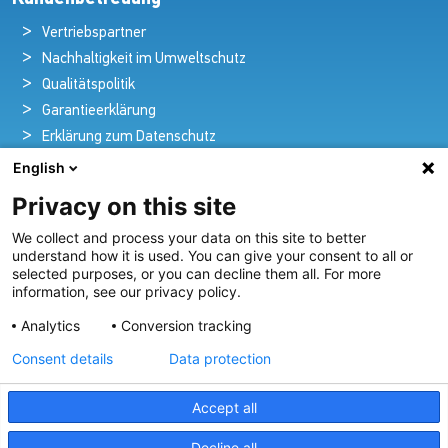
Vertriebspartner
Nachhaltigkeit im Umweltschutz
Qualitätspolitik
Garantieerklärung
Erklärung zum Datenschutz
Rechtlicher Hinweis
English
Privacy on this site
We collect and process your data on this site to better
Pioniere in nautischer Brillanz und Innovation
understand how it is used. You can give your consent to all or
selected purposes, or you can decline them all. For more
Seit über 100 Jahren entwickeln und liefern wir mit
information, see our privacy policy.
Leidenschaft innovative Beleuchtungslösungen für alle
Analytics
Conversion tracking
Bereiche der maritimen Industrie.
Consent details
Data protection
Unser Angebot Ansehen
Accept all
Decline all