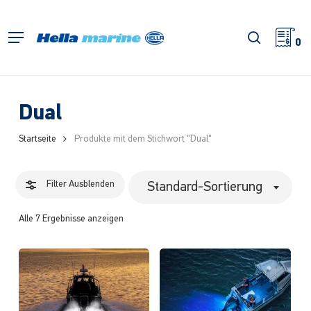
Zum
Hauptinhalt
Filter
Suche
Menü
springen
0
schließe
Dual
Startseite
Produkte mit dem Stichwort "Dual"
Filter
Ausblenden
Standard-Sortierung
Alle 7 Ergebnisse anzeigen