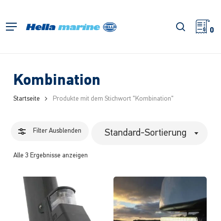
Zum
Hauptinhalt
Filter
Suche
Menü
springen
0
schließe
Kombination
Startseite
Produkte mit dem Stichwort "Kombination"
Filter
Ausblenden
Standard-Sortierung
Alle 3 Ergebnisse anzeigen