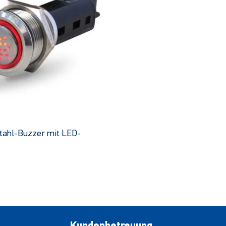
tahl-Buzzer mit LED-
Dieses
Produkt
hat
mehrere
Varianten.
Die