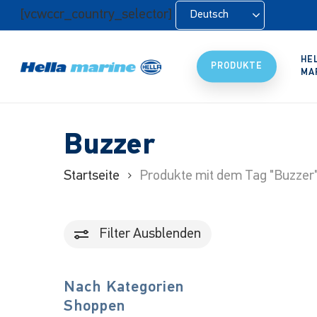
Zum
[vcwccr_country_selector]
Deutsch
Hauptinhalt
springen
HE
PRODUKTE
MA
Buzzer
Startseite
Produkte mit dem Tag "Buzzer
Filter
Ausblenden
Nach Kategorien
Shoppen