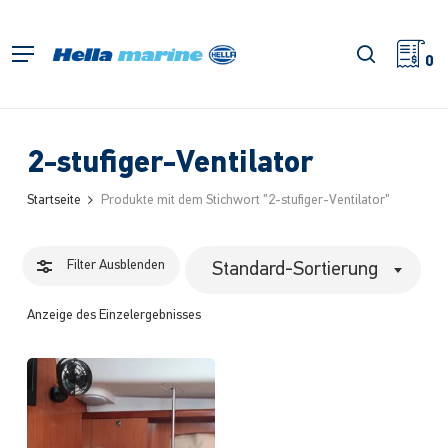
Zum
Hauptinhalt
Filter
Suche
Menü
springen
0
schließe
2-stufiger-Ventilator
Startseite
Produkte mit dem Stichwort "2-stufiger-Ventilator"
Filter
Ausblenden
Standard-Sortierung
Anzeige des Einzelergebnisses