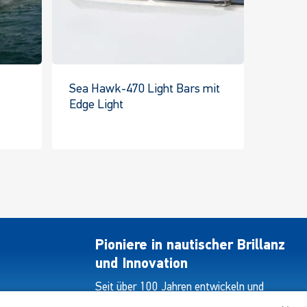
Sea Hawk-470 Light Bars mit
Edge Light
s
Dieses
kt
Produkt
hat
re
mehrere
ten.
Varianten.
Die
nen
Optionen
en
können
Pioniere in nautischer Brillanz
auf
und Innovation
der
Seit über 100 Jahren entwickeln und
ktseite
Produktseite
liefern wir mit Leidenschaft innovative