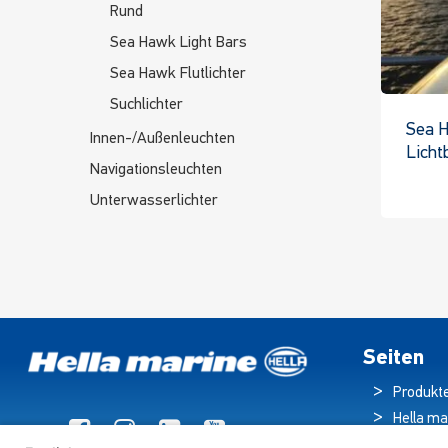
Rund
Sea Hawk Light Bars
Sea Hawk Flutlichter
Suchlichter
Sea 
Innen-/Außenleuchten
Licht
Navigationsleuchten
Unterwasserlichter
Seiten
Produkt
Hella ma
Broschü