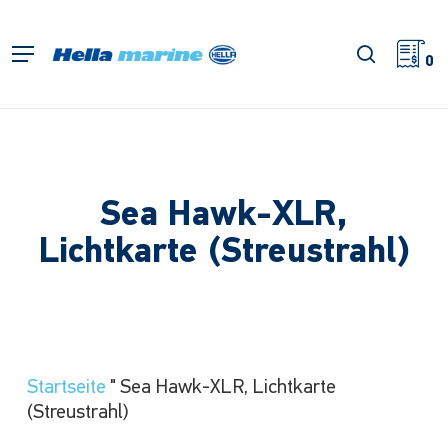
Zum
Hauptinhalt
Suche
Menü
springen
0
Sea Hawk-XLR,
Lichtkarte (Streustrahl)
Startseite
"
Sea Hawk-XLR, Lichtkarte
(Streustrahl)