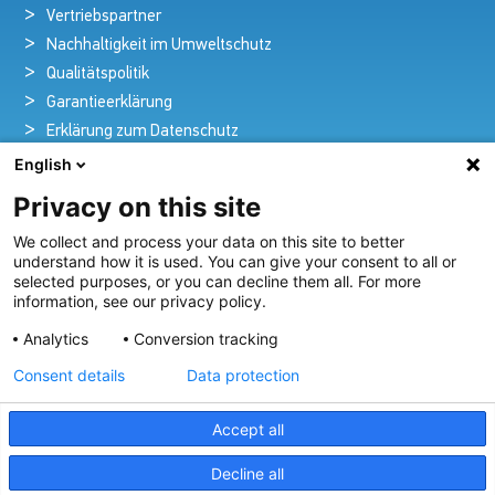
Vertriebspartner
Nachhaltigkeit im Umweltschutz
Qualitätspolitik
Garantieerklärung
Erklärung zum Datenschutz
Rechtlicher Hinweis
English
Privacy on this site
We collect and process your data on this site to better
Pioniere in nautischer Brillanz und Innovation
understand how it is used. You can give your consent to all or
selected purposes, or you can decline them all. For more
Seit über 100 Jahren entwickeln und liefern wir mit
information, see our privacy policy.
Leidenschaft innovative Beleuchtungslösungen für alle
Analytics
Conversion tracking
Bereiche der maritimen Industrie.
Consent details
Data protection
Unser Angebot Ansehen
Accept all
Decline all