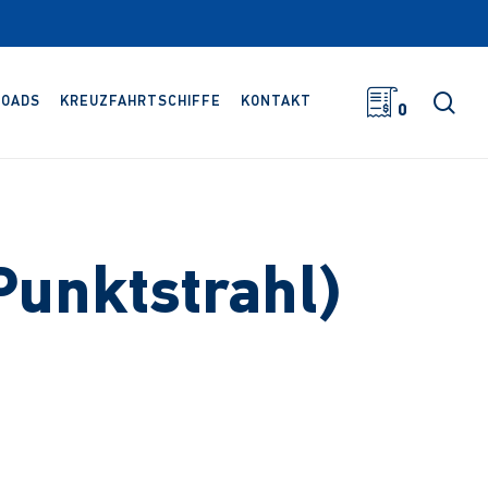
Suc
OADS
KREUZFAHRTSCHIFFE
KONTAKT
0
Punktstrahl)