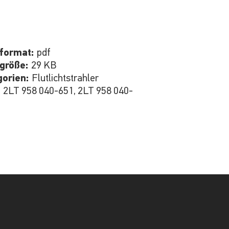
iformat:
pdf
igröße:
29 KB
gorien:
Flutlichtstrahler
:
2LT 958 040-651, 2LT 958 040-