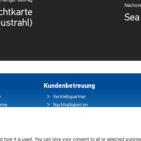
rheriger Beitrag
Nächste
chtkarte
Sea
eustrahl)
Kundenbetreuung
e
Vertriebspartner
rine
Nachhaltigkeit im
ren
Umweltschutz
hten
Qualitätspolitik
ds
Garantieerklärung
tung auf
Erklärung zum
d how it is used. You can give your consent to all or selected purpos