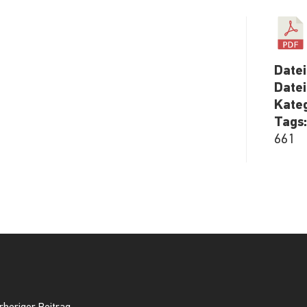
Date
Date
Kate
Tags
661