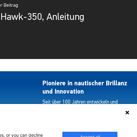
r Beitrag
 Hawk-350, Anleitung
Pioniere in nautischer Brillanz
und Innovation
Seit über 100 Jahren entwickeln und
liefern wir mit Leidenschaft innovative
Beleuchtungslösungen für alle Bereiche
der maritimen Industrie.
es, or you can decline
Accept all