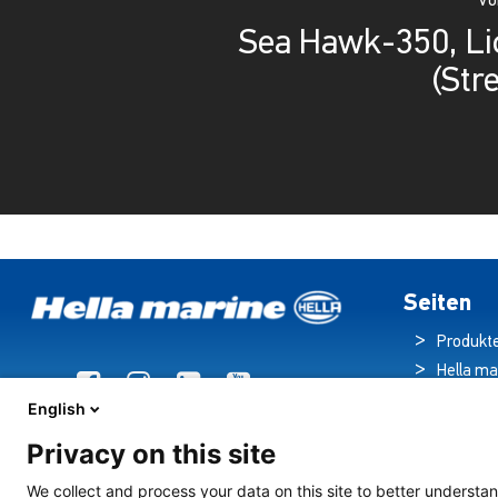
Vo
Sea Hawk-350, Li
(Str
Seiten
Produkt
Hella ma
Broschü
English
Nachric
Privacy on this site
Downloa
Beleuch
We collect and process your data on this site to better understan