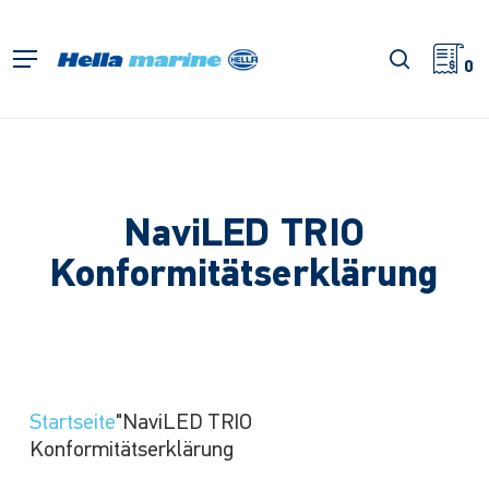
Zum
Hauptinhalt
Suche
Menü
springen
0
NaviLED TRIO
Konformitätserklärung
Startseite
"NaviLED TRIO
Konformitätserklärung