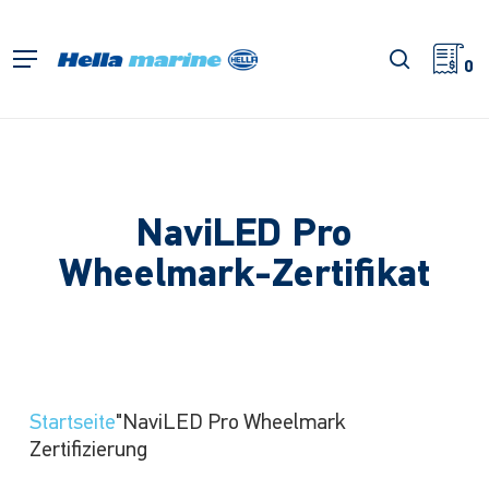
Zum
Hauptinhalt
Suche
Menü
springen
0
NaviLED Pro
Wheelmark-Zertifikat
Startseite
"NaviLED Pro Wheelmark
Zertifizierung