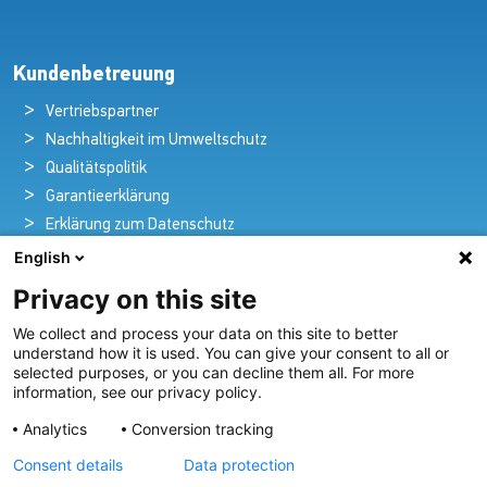
Kundenbetreuung
Vertriebspartner
Nachhaltigkeit im Umweltschutz
Qualitätspolitik
Garantieerklärung
Erklärung zum Datenschutz
Rechtlicher Hinweis
English
Privacy on this site
We collect and process your data on this site to better
Pioniere in nautischer Brillanz und Innovation
understand how it is used. You can give your consent to all or
selected purposes, or you can decline them all. For more
Seit über 100 Jahren entwickeln und liefern wir mit
information, see our privacy policy.
Leidenschaft innovative Beleuchtungslösungen für alle
Analytics
Conversion tracking
Bereiche der maritimen Industrie.
Consent details
Data protection