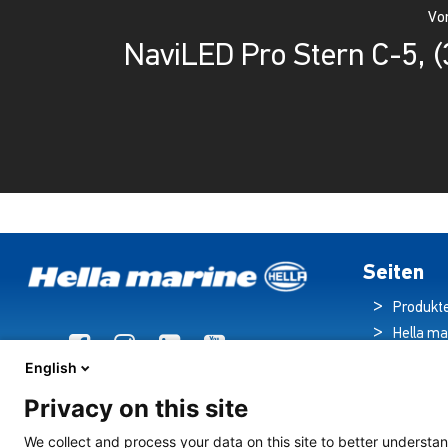
Vor
NaviLED Pro Stern C-5, 
Seiten
Produkt
Hella ma
Broschü
English
Nachric
Privacy on this site
Downloa
Beleuch
We collect and process your data on this site to better understan