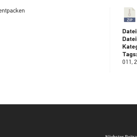
 entpacken
Datei
Date
Kate
Tags
011, 