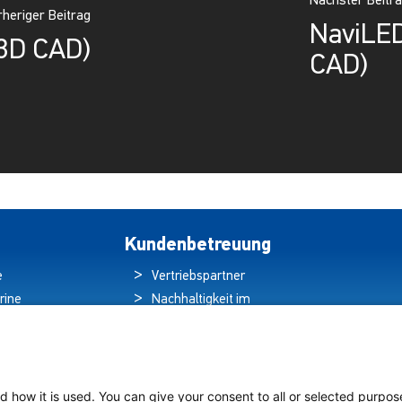
Nächster Beitr
heriger Beitrag
NaviLED
(3D CAD)
CAD)
Kundenbetreuung
e
Vertriebspartner
rine
Nachhaltigkeit im
ren
Umweltschutz
hten
Qualitätspolitik
ds
Garantieerklärung
tung auf
Erklärung zum
d how it is used. You can give your consent to all or selected purpos