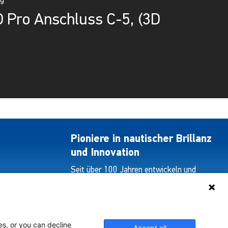
ag
 Pro Anschluss C-5, (3D
Pioniere in nautischer Brillanz
und Innovation
Seit über 100 Jahren entwickeln und
liefern wir mit Leidenschaft innovative
Beleuchtungslösungen für alle Bereiche
der maritimen Industrie.
es, or you can decline
Accept all