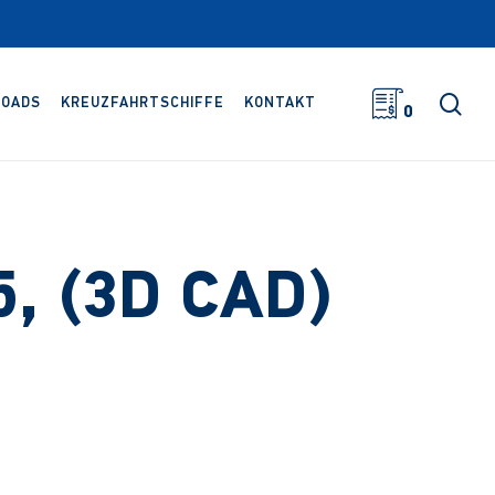
Suc
OADS
KREUZFAHRTSCHIFFE
KONTAKT
0
5, (3D CAD)