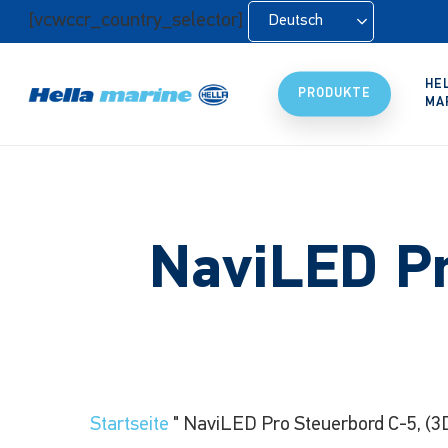
Zum
[vcwccr_country_selector]
Deutsch
Hauptinhalt
springen
HE
PRODUKTE
MA
NaviLED Pr
Startseite
"
NaviLED Pro Steuerbord C-5, (3