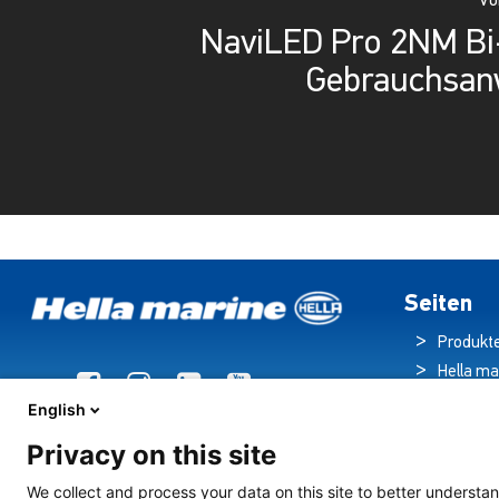
Vo
NaviLED Pro 2NM Bi
Gebrauchsan
Seiten
Produkt
Hella ma
Broschü
English
Nachric
Privacy on this site
Downloa
Beleuch
We collect and process your data on this site to better understan