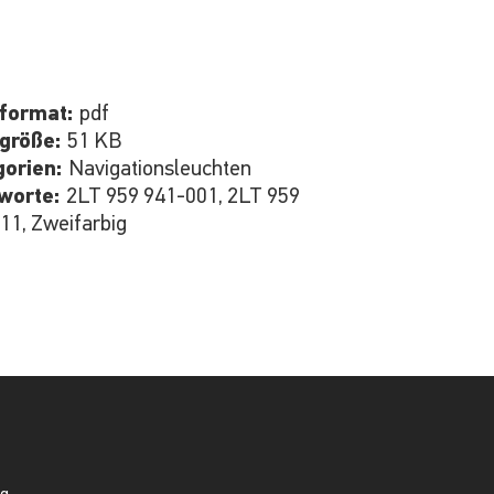
iformat:
pdf
igröße:
51 KB
gorien:
Navigationsleuchten
hworte:
2LT 959 941-001, 2LT 959
11, Zweifarbig