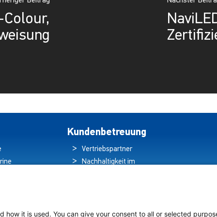
rheriger Beitrag
Nächster Beitr
-Colour,
NaviLED
weisung
Zertifiz
Kundenbetreuung
e
Vertriebspartner
rine
Nachhaltigkeit im
ren
Umweltschutz
hten
Qualitätspolitik
ds
Garantieerklärung
tung auf
Erklärung zum
d how it is used. You can give your consent to all or selected purpos