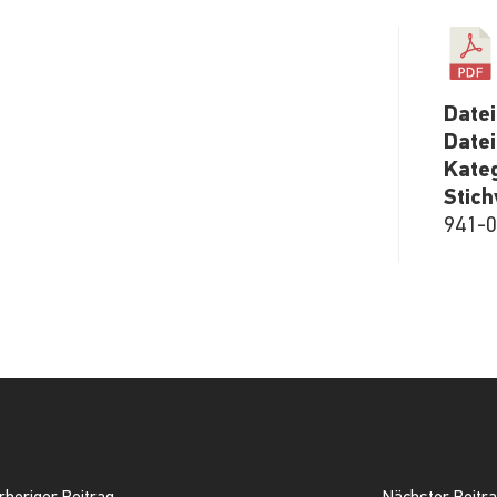
Date
Date
Kate
Stic
941-0