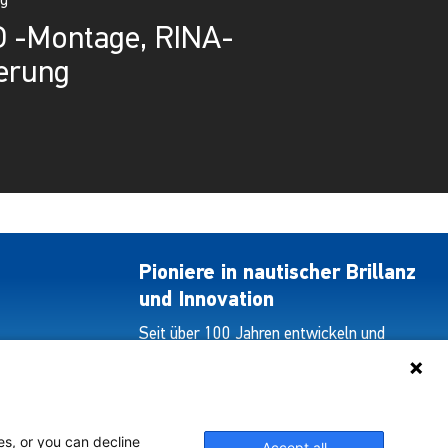
ag
 -Montage, RINA-
ierung
Pioniere in nautischer Brillanz
und Innovation
Seit über 100 Jahren entwickeln und
liefern wir mit Leidenschaft innovative
Beleuchtungslösungen für alle Bereiche
der maritimen Industrie.
es, or you can decline
Accept all