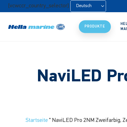
Zum
[vcwccr_country_selector]
Deutsch
Hauptinhalt
springen
HE
PRODUKTE
MA
NaviLED Pr
Startseite
"
NaviLED Pro 2NM Zweifarbig, Z