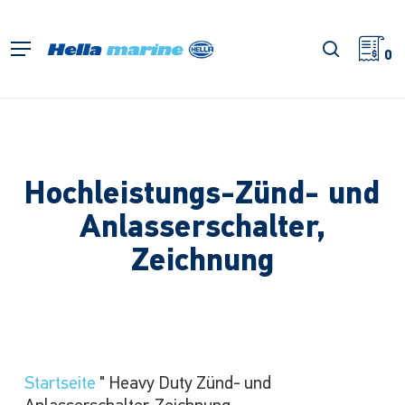
Zum
Hauptinhalt
Suche
Menü
springen
0
Hochleistungs-Zünd- und
Anlasserschalter,
Zeichnung
Startseite
"
Heavy Duty Zünd- und