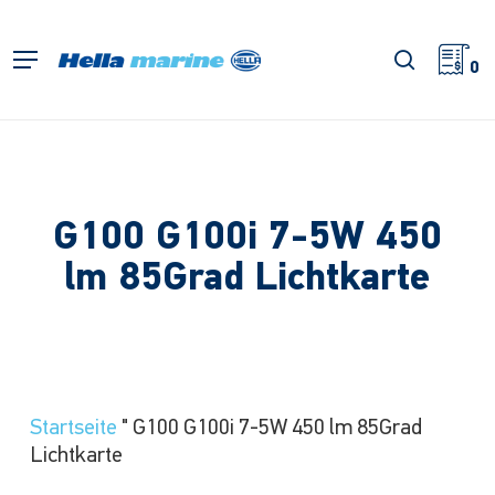
Zum
Hauptinhalt
Suche
Menü
springen
0
G100 G100i 7-5W 450
lm 85Grad Lichtkarte
Startseite
"
G100 G100i 7-5W 450 lm 85Grad
Lichtkarte