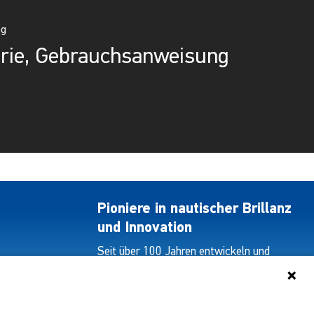
ag
rie, Gebrauchsanweisung
Pioniere in nautischer Brillanz
und Innovation
Seit über 100 Jahren entwickeln und
liefern wir mit Leidenschaft innovative
Beleuchtungslösungen für alle Bereiche
der maritimen Industrie.