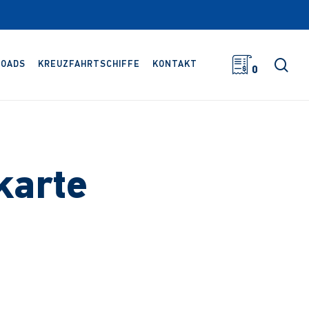
Suc
OADS
KREUZFAHRTSCHIFFE
KONTAKT
0
karte