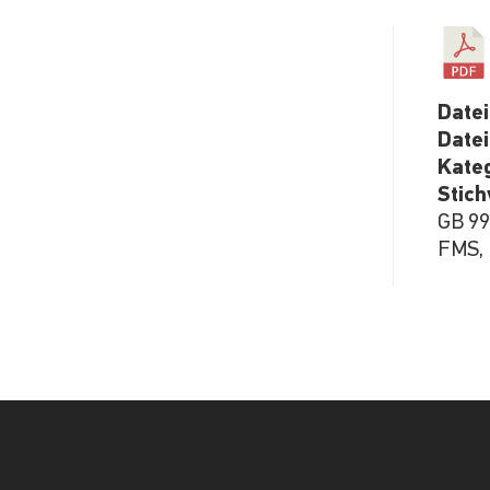
Date
Date
Kate
Stic
GB 996
FMS, 