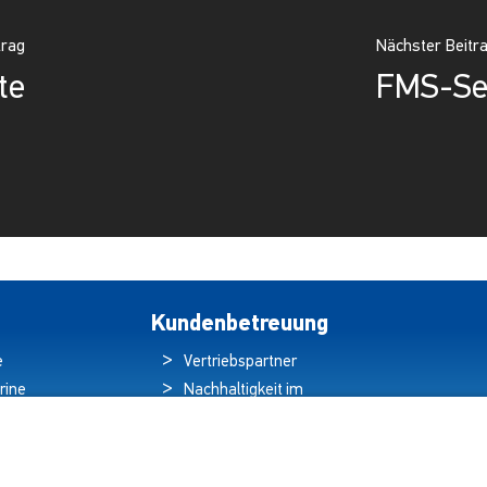
trag
Nächster Beitr
te
FMS-Se
Kundenbetreuung
e
Vertriebspartner
rine
Nachhaltigkeit im
ren
Umweltschutz
hten
Qualitätspolitik
ds
Garantieerklärung