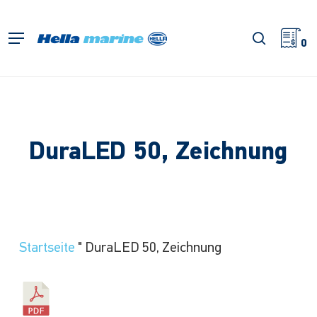
Zum
Hauptinhalt
Suche
Menü
springen
0
DuraLED 50, Zeichnung
Startseite
"
DuraLED 50, Zeichnung