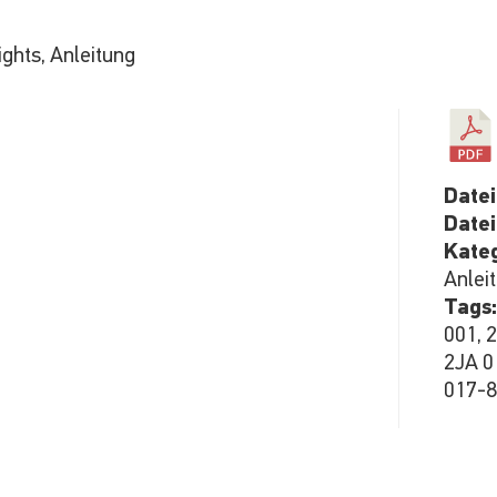
hts, Anleitung
Date
Date
Kate
Anlei
Tags
001, 
2JA 0
017-8