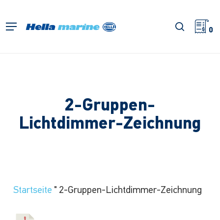
Zum
Hauptinhalt
Suche
Menü
springen
0
2-Gruppen-
Lichtdimmer-Zeichnung
Startseite
"
2-Gruppen-Lichtdimmer-Zeichnung