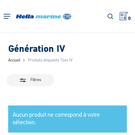
Retour
à
Fermer
recherch
Menu
l'accueil
0
les
filtres
Génération IV
Accueil
Produits étiquetés "Gen IV
Filtres
Aucun produit ne correspond à votre
sélection.