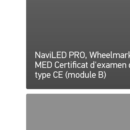
NaviLED PRO, Wheelmar
MED Certificat d'examen 
type CE (module B)
NaviLED
PRO,
NaviLED
360
PRO,