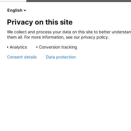
English
Privacy on this site
We collect and process your data on this site to better understan
them all. For more information, see our privacy policy.
Analytics
Conversion tracking
Consent details
Data protection
NaviLED PRO, NaviLED
360 PRO, NaviLED 360
Compact, Wheelmark
MED 2014/90/EU
QUALITY SYSTEM
MODULE D CERTIFICATE