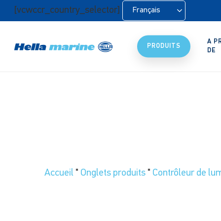
Retour
[vcwccr_country_selector]
Français
à
l'accueil
A P
PRODUITS
DE
Accueil
"
Onglets produits
"
Contrôleur de lu