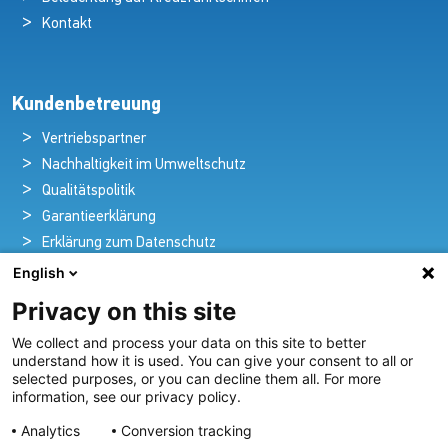
Kontakt
Kundenbetreuung
Vertriebspartner
Nachhaltigkeit im Umweltschutz
Qualitätspolitik
Garantieerklärung
Erklärung zum Datenschutz
Rechtlicher Hinweis
English
Privacy on this site
We collect and process your data on this site to better
Pioniere in nautischer Brillanz und Innovation
understand how it is used. You can give your consent to all or
selected purposes, or you can decline them all. For more
Seit über 100 Jahren entwickeln und liefern wir mit
information, see our privacy policy.
Leidenschaft innovative Beleuchtungslösungen für alle
Analytics
Conversion tracking
Bereiche der maritimen Industrie.