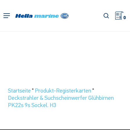
Zum
Hauptinhalt
Suche
Menü
springen
0
Startseite
"
Produkt-Registerkarten
"
Deckstrahler & Suchscheinwerfer Glühbirnen
PK22s 9s Sockel. H3